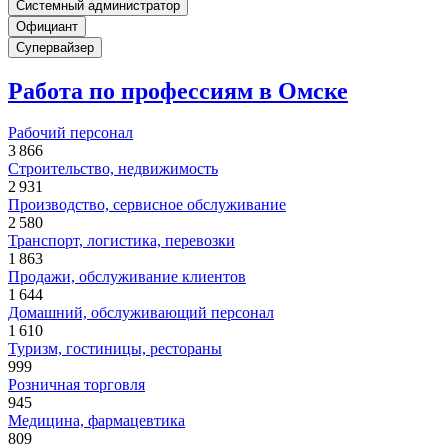
Системный администратор
Официант
Супервайзер
Работа по профессиям в Омске
Рабочий персонал
3 866
Строительство, недвижимость
2 931
Производство, сервисное обслуживание
2 580
Транспорт, логистика, перевозки
1 863
Продажи, обслуживание клиентов
1 644
Домашний, обслуживающий персонал
1 610
Туризм, гостиницы, рестораны
999
Розничная торговля
945
Медицина, фармацевтика
809