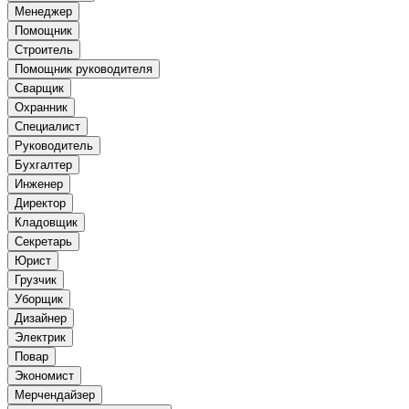
Менеджер
Помощник
Строитель
Помощник руководителя
Сварщик
Охранник
Специалист
Руководитель
Бухгалтер
Инженер
Директор
Кладовщик
Секретарь
Юрист
Грузчик
Уборщик
Дизайнер
Электрик
Повар
Экономист
Мерчендайзер