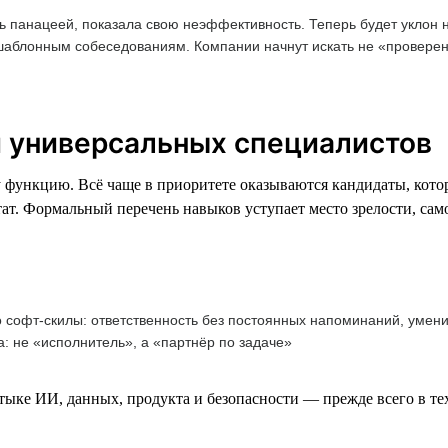
сь панацеей, показала свою неэффективность. Теперь будет уклон
шаблонным собеседованиям. Компании начнут искать не «проверен
 и универсальных специалистов
 функцию. Всё чаще в приоритете оказываются кандидаты, котор
ьтат. Формальный перечень навыков уступает место зрелости, са
о софт-скилы: ответственность без постоянных напоминаний, умен
а: не «исполнитель», а «партнёр по задаче»
ыке ИИ, данных, продукта и безопасности — прежде всего в те