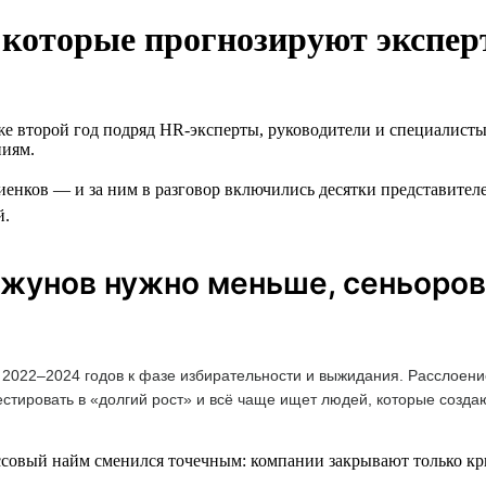
д, которые прогнозируют экспе
же второй год подряд HR-эксперты, руководители и специалисты
ниям.
енков — и за ним в разговор включились десятки представителе
й.
джунов нужно меньше, сеньоров
 2022–2024 годов к фазе избирательности и выжидания. Расслоени
естировать в «долгий рост» и всё чаще ищет людей, которые созд
совый найм сменился точечным: компании закрывают только кри