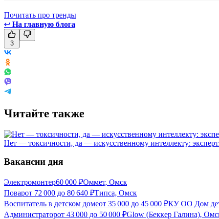
Почитать про тренды
↩
На главную блога
3
Читайте также
Нет — токсичности, да — искусственному интеллекту: эксперт
Вакансии дня
Электромонтер
60 000
₽
Оммет, Омск
Повар
от
72 000
до
80 640
₽
Типса, Омск
Воспитатель в детском доме
от
35 000
до
45 000
₽
КУ ОО Дом дет
Администратор
от
43 000
до
50 000
₽
Glow (Беккер Галина), Омс