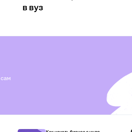
в вуз
 сам