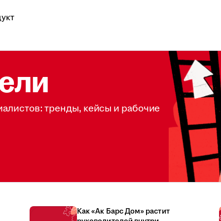
укт
ели
иалистов: тренды, кейсы и рабочие
Как «Ак Барс Дом» растит