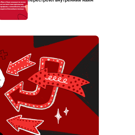
перестроил внутренний найм