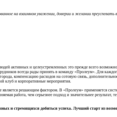
ованное на взаимном уважении, доверии и желании преуспевать 
людей активных и целеустремленных это прежде всего возможно
трудников всегда рады принять в команду «Пролеум». Для каждо
города, компенсацию расходов на сотовую связь, дополнительно
ий клуб и корпоративные мероприятия.
е является решающим фактором. В «Пролеум» применяется систе
няемая работа, чем серьезнее подход и значительнее результат, 
чных и стремящихся добиться успеха. Лучший старт из возм