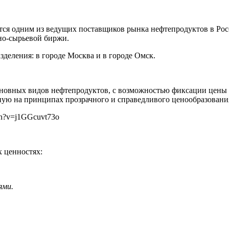
тся одним из ведущих поставщиков рынка нефтепродуктов в Рос
но-сырьевой биржи.
деления: в городе Москва и в городе Омск.
новных видов нефтепродуктов, с возможностью фиксации цены 
ную на принципах прозрачного и справедливого ценообразовани
ch?v=j1GGcuvt73o
 ценностях:
ями.