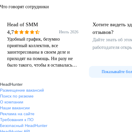
Что говорят сотрудники
Head of SMM
Хотите видеть з
4,7
отзывов?
Июль 2026
Удобный график, безумно
Дайте знать об эт
приятный коллектив, все
работодателя откр
заинтересованы в своем деле и
приходят на помощь. Ни разу не
было такого, чтобы я оставалась
один на один с проблемой.
Показывайте бо
Отлажены бизнес процессы —
HeadHunter
если есть проблема, значит есть
Размещение вакансий
ответственый, к кому с ней можно
Поиск по резюме
прийти
О компании
Наши вакансии
Реклама на сайте
Требования к ПО
Безопасный HeadHunter
HeadHunter API