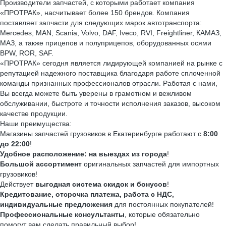
Производители запчастей, с которыми работает компания
«ПРОТРАК», насчитывает более 150 брендов. Компания
поставляет запчасти для следующих марок автотранспорта:
Mercedes, MAN, Scania, Volvo, DAF, Iveco, RVI, Freightliner, КАМАЗ,
МАЗ, а также прицепов и полуприцепов, оборудованных осями
BPW, ROR, SAF.
«ПРОТРАК» сегодня является лидирующей компанией на рынке с
репутацией надежного поставщика благодаря работе сплоченной
команды признанных профессионалов отрасли. Работая с нами,
Вы всегда можете быть уверены в грамотном и вежливом
обслуживании, быстроте и точности исполнения заказов, высоком
качестве продукции.
Наши преимущества:
Магазины запчастей грузовиков в Екатеринбурге работают с
8:00
до 22:00
!
Удобное расположение: на
выездах из города
!
Большой ассортимент
оригинальных запчастей для импортных
грузовиков!
Действует
выгодная система скидок и бонусов
!
Кредитование, отсрочка платежа, работа с НДС,
индивидуальные предложения
для постоянных покупателей!
Профессиональные консультанты
, которые обязательно
помогут вам сделать правильный выбор!