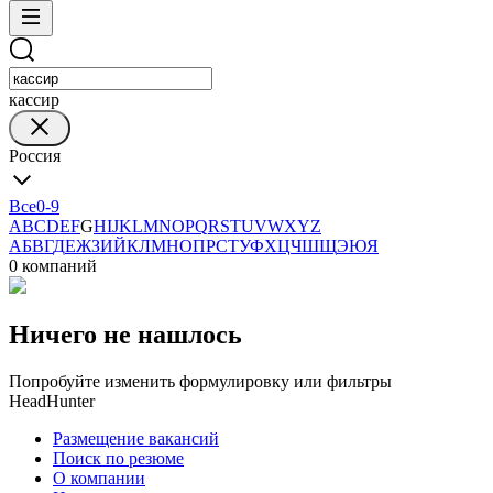
кассир
Россия
Все
0-9
A
B
C
D
E
F
G
H
I
J
K
L
M
N
O
P
Q
R
S
T
U
V
W
X
Y
Z
А
Б
В
Г
Д
Е
Ж
З
И
Й
К
Л
М
Н
О
П
Р
С
Т
У
Ф
Х
Ц
Ч
Ш
Щ
Э
Ю
Я
0 компаний
Ничего не нашлось
Попробуйте изменить формулировку или фильтры
HeadHunter
Размещение вакансий
Поиск по резюме
О компании