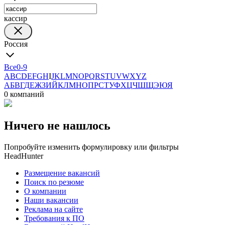
кассир
Россия
Все
0-9
A
B
C
D
E
F
G
H
I
J
K
L
M
N
O
P
Q
R
S
T
U
V
W
X
Y
Z
А
Б
В
Г
Д
Е
Ж
З
И
Й
К
Л
М
Н
О
П
Р
С
Т
У
Ф
Х
Ц
Ч
Ш
Щ
Э
Ю
Я
0 компаний
Ничего не нашлось
Попробуйте изменить формулировку или фильтры
HeadHunter
Размещение вакансий
Поиск по резюме
О компании
Наши вакансии
Реклама на сайте
Требования к ПО