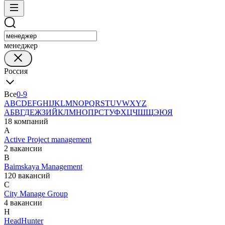
менеджер
Россия
Все
0-9
A
B
C
D
E
F
G
H
I
J
K
L
M
N
O
P
Q
R
S
T
U
V
W
X
Y
Z
А
Б
В
Г
Д
Е
Ж
З
И
Й
К
Л
М
Н
О
П
Р
С
Т
У
Ф
Х
Ц
Ч
Ш
Щ
Э
Ю
Я
18 компаний
A
Active Project management
2 вакансии
B
Baimskaya Management
120 вакансий
C
City Manage Group
4 вакансии
H
HeadHunter