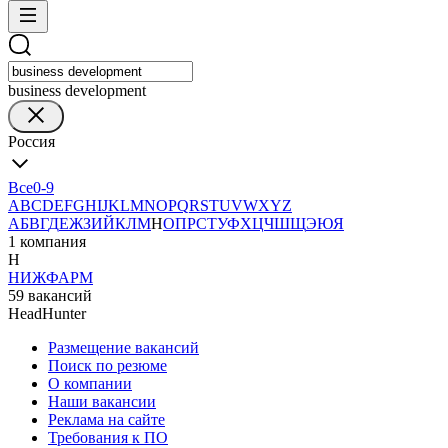
business development
Россия
Все
0-9
A
B
C
D
E
F
G
H
I
J
K
L
M
N
O
P
Q
R
S
T
U
V
W
X
Y
Z
А
Б
В
Г
Д
Е
Ж
З
И
Й
К
Л
М
Н
О
П
Р
С
Т
У
Ф
Х
Ц
Ч
Ш
Щ
Э
Ю
Я
1 компания
Н
НИЖФАРМ
59 вакансий
HeadHunter
Размещение вакансий
Поиск по резюме
О компании
Наши вакансии
Реклама на сайте
Требования к ПО