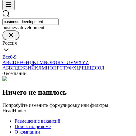
business development
Россия
Все
0-9
A
B
C
D
E
F
G
H
I
J
K
L
M
N
O
P
Q
R
S
T
U
V
W
X
Y
Z
А
Б
В
Г
Д
Е
Ж
З
И
Й
К
Л
М
Н
О
П
Р
С
Т
У
Ф
Х
Ц
Ч
Ш
Щ
Э
Ю
Я
0 компаний
Ничего не нашлось
Попробуйте изменить формулировку или фильтры
HeadHunter
Размещение вакансий
Поиск по резюме
О компании