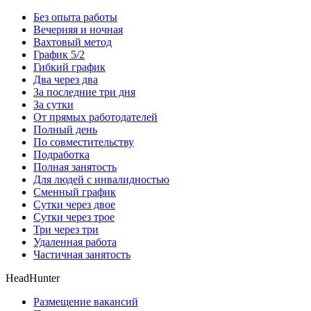
Без опыта работы
Вечерняя и ночная
Вахтовый метод
График 5/2
Гибкий график
Два через два
За последние три дня
За сутки
От прямых работодателей
Полный день
По совместительству
Подработка
Полная занятость
Для людей с инвалидностью
Сменный график
Сутки через двое
Сутки через трое
Три через три
Удаленная работа
Частичная занятость
HeadHunter
Размещение вакансий