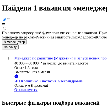
Найдена 1 вакансия
«менеджер
По вашему запросу ещё будут появляться новые вакансии. При
менеджер по рекламе
Частичная занятость
Омск
С адресом
Ключев
В мессенджер
На почту
Менеджер по развитию (Маркетинг и запуск новых про
40 000
–
60 000
₽
за месяц,
до вычета налогов
Опыт 1-3 года
Выплаты: Раз в месяц
ИП
Кравченко Анастасия Александровна
Омск, р-н Кировский
Откликнуться
Быстрые фильтры подбора вакансий