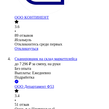
ООО
КОНТИНЕНТ
3.6
•
89
отзывов
Исилькуль
Откликнитесь среди первых
Откликнуться
Сканировщик на склад маркетплейса
до
7 296
₽
за смену,
на руки
Без опыта
Выплаты: Ежедневно
Подработка
ООО
Департамент Ф53
3.4
•
51
отзыв
Омск, р-н Центральный