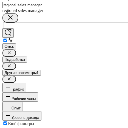
regional sales manager
Омск
Подработка
Другие параметры
1
График
Рабочие часы
Опыт
Уровень дохода
Ещё фильтры