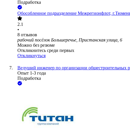
Подработка
Обособленное подразделение Межрегионфлот, г.Тюмен
2.1
•
8
отзывов
рабочий посёлок Большеречье, Пристанская улица, 6
Можно без резюме
Откликнитесь среди первых
Откликнуться
Ведущий инженер по организации общестроительных р
Опыт 1-3 года
Подработка