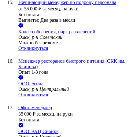
Начинающий менеджер по подбору персонала
от
55 000
₽
за месяц,
на руки
Без опыта
Выплаты: Два раза в месяц
Колесо обозрения, парк развлечений
Омск, р-н Советский
Можно без резюме
Откликнуться
Менеджер ресторанов быстрого питания (СКК им.
Блинова)
Опыт 1-3 года
ООО
Эгида
Омск, р-н Центральный
Откликнуться
Офис-менеджер
35 000
₽
за месяц,
на руки
Без опыта
ООО
ЭАЦ Сибирь
Омск, р-н Кировский