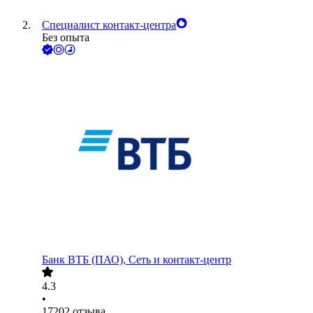
Специалист контакт-центра
Без опыта
Банк ВТБ (ПАО), Сеть и контакт-центр
4.3
•
17202
отзыва