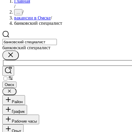
Главная
/
/
...
вакансии в Омске
/
банковский специалист
банковский специалист
Омск
Район
График
Рабочие часы
Опыт