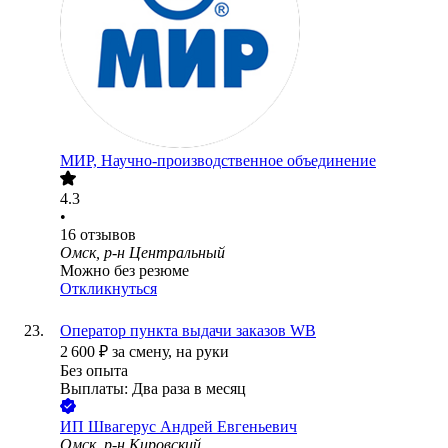
МИР, Научно-производственное объединение
4.3
•
16
отзывов
Омск, р-н Центральный
Можно без резюме
Откликнуться
Оператор пункта выдачи заказов WB
2 600
₽
за смену,
на руки
Без опыта
Выплаты: Два раза в месяц
ИП
Швагерус Андрей Евгеньевич
Омск, р-н Кировский