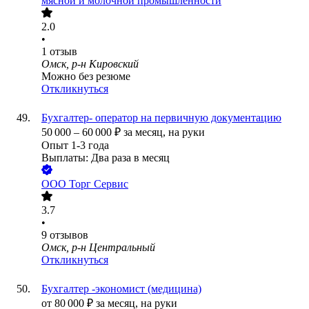
мясной и молочной промышленности
2.0
•
1
отзыв
Омск, р-н Кировский
Можно без резюме
Откликнуться
Бухгалтер- оператор на первичную документацию
50 000
–
60 000
₽
за месяц,
на руки
Опыт 1-3 года
Выплаты: Два раза в месяц
ООО
Торг Сервис
3.7
•
9
отзывов
Омск, р-н Центральный
Откликнуться
Бухгалтер -экономист (медицина)
от
80 000
₽
за месяц,
на руки