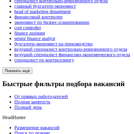
специалист контрольно-ревизионного отдела
главный бухгалтер-экономист
head of marketing department
финансовый контролер
экономист по бизнес-планированию
cost controller
finance assistant
senior finance analyst
бухгалтер-экономист на производство
ведущий специалист контрольно-ревизионного отдела
ведущий специалист финансово-экономического отдела
специалист по контроллингу
Показать ещё
Быстрые фильтры подбора вакансий
От прямых работодателей
Полная занятость
Полный день
HeadHunter
Размещение вакансий
Поиск по резюме