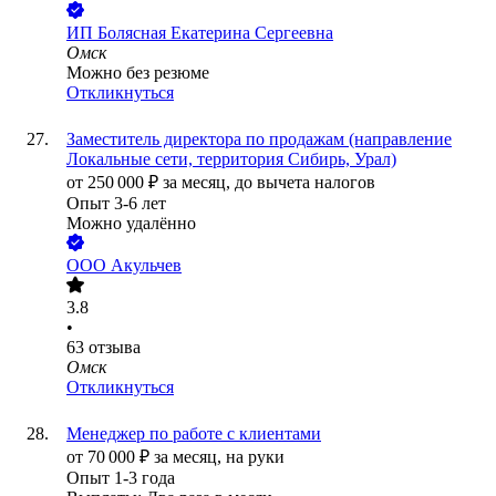
ИП
Болясная Екатерина Сергеевна
Омск
Можно без резюме
Откликнуться
Заместитель директора по продажам (направление
Локальные сети, территория Сибирь, Урал)
от
250 000
₽
за месяц,
до вычета налогов
Опыт 3-6 лет
Можно удалённо
ООО
Акульчев
3.8
•
63
отзыва
Омск
Откликнуться
Менеджер по работе с клиентами
от
70 000
₽
за месяц,
на руки
Опыт 1-3 года