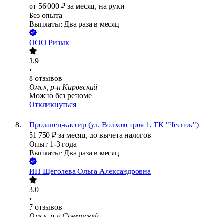
от
56 000
₽
за месяц,
на руки
Без опыта
Выплаты: Два раза в месяц
ООО
Ризык
3.9
•
8
отзывов
Омск, р-н Кировский
Можно без резюме
Откликнуться
Продавец-кассир (ул. Волховстроя 1, ТК "Чеснок")
51 750
₽
за месяц,
до вычета налогов
Опыт 1-3 года
Выплаты: Два раза в месяц
ИП
Щеголева Ольга Александровна
3.0
•
7
отзывов
Омск, р-н Советский