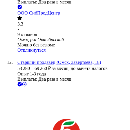
Выплаты: Два раза в месяц
ООО
СибПродЦентр
3.3
•
9
отзывов
Омск, р-н Октябрьский
Можно без резюме
Откликнуться
Старший продавец (Омск, Завертяева, 18)
53 280
–
69 260
₽
за месяц,
до вычета налогов
Опыт 1-3 года
Выплаты: Два раза в месяц