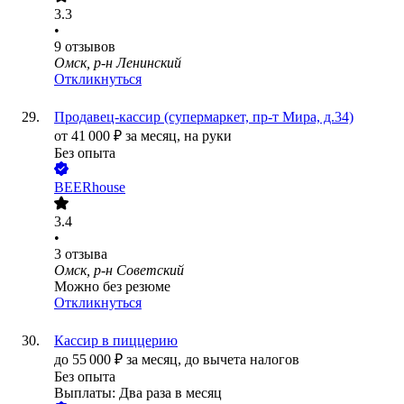
3.3
•
9
отзывов
Омск, р-н Ленинский
Откликнуться
Продавец-кассир (супермаркет, пр-т Мира, д.34)
от
41 000
₽
за месяц,
на руки
Без опыта
BEERhouse
3.4
•
3
отзыва
Омск, р-н Советский
Можно без резюме
Откликнуться
Кассир в пиццерию
до
55 000
₽
за месяц,
до вычета налогов
Без опыта
Выплаты: Два раза в месяц