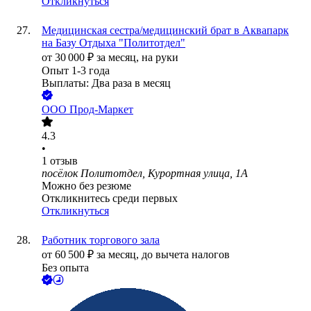
Откликнуться
Медицинская сестра/медицинский брат в Аквапарк
на Базу Отдыха "Политотдел"
от
30 000
₽
за месяц,
на руки
Опыт 1-3 года
Выплаты: Два раза в месяц
ООО
Прод-Маркет
4.3
•
1
отзыв
посёлок Политотдел, Курортная улица, 1А
Можно без резюме
Откликнитесь среди первых
Откликнуться
Работник торгового зала
от
60 500
₽
за месяц,
до вычета налогов
Без опыта