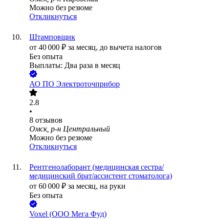
Можно без резюме
Откликнуться
Штамповщик
от
40 000
₽
за месяц,
до вычета налогов
Без опыта
Выплаты: Два раза в месяц
АО
ПО Электроточприбор
2.8
•
8
отзывов
Омск, р-н Центральный
Можно без резюме
Откликнуться
Рентгенолаборант (медицинская сестра/
медицинский брат/ассистент стоматолога)
от
60 000
₽
за месяц,
на руки
Без опыта
Voxel (ООО Мега Фуд)