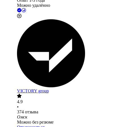
Опыт 1-3 года
Можно удалённо
VICTORY group
4.9
•
374
отзыва
Омск
Можно без резюме