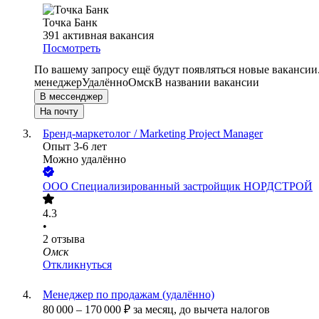
Точка Банк
391
активная вакансия
Посмотреть
По вашему запросу ещё будут появляться новые вакансии
менеджер
Удалённо
Омск
В названии вакансии
В мессенджер
На почту
Бренд-маркетолог / Marketing Project Manager
Опыт 3-6 лет
Можно удалённо
ООО
Специализированный застройщик НОРДСТРОЙ
4.3
•
2
отзыва
Омск
Откликнуться
Менеджер по продажам (удалённо)
80 000
–
170 000
₽
за месяц,
до вычета налогов