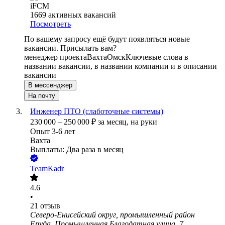
iFCM
1669
активных вакансий
Посмотреть
По вашему запросу ещё будут появляться новые
вакансии. Присылать вам?
менеджер проекта
Вахта
Омск
Ключевые слова в
названии вакансии, в названии компании и в описании
вакансии
В мессенджер
На почту
Инженер ПТО (слаботочные системы)
230 000
–
250 000
₽
за месяц,
на руки
Опыт 3-6 лет
Вахта
Выплаты: Два раза в месяц
TeamKadr
4.6
•
21
отзыв
Северо-Енисейский округ, промышленный район
Еруда, Промышленная Благодатная улица, 7