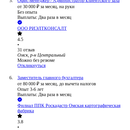
Офис-менеджер / Администратор клиентского зала
от
30 000
₽
за месяц,
на руки
Без опыта
Выплаты: Два раза в месяц
ООО
РИЭЛТКОНСАЛТ
4.5
•
31
отзыв
Омск, р-н Центральный
Можно без резюме
Откликнуться
Заместитель главного бухгалтера
от
80 000
₽
за месяц,
до вычета налогов
Опыт 3-6 лет
Выплаты: Два раза в месяц
Филиал ППК Роскадастр Омская картографическая
фабрика
3.8
•