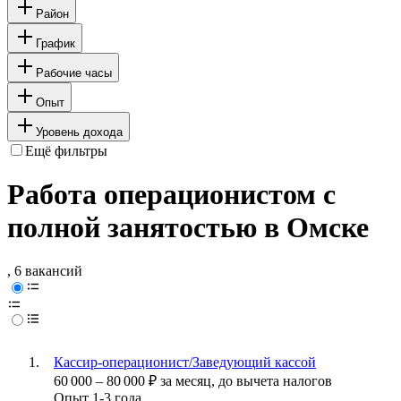
Район
График
Рабочие часы
Опыт
Уровень дохода
Ещё фильтры
Работа операционистом с
полной занятостью в Омске
, 6 вакансий
Кассир-операционист/Заведующий кассой
60 000
–
80 000
₽
за месяц,
до вычета налогов
Опыт 1-3 года