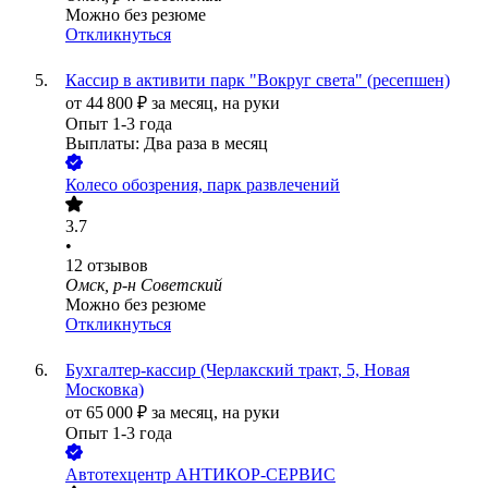
Можно без резюме
Откликнуться
Кассир в активити парк "Вокруг света" (ресепшен)
от
44 800
₽
за месяц,
на руки
Опыт 1-3 года
Выплаты: Два раза в месяц
Колесо обозрения, парк развлечений
3.7
•
12
отзывов
Омск, р-н Советский
Можно без резюме
Откликнуться
Бухгалтер-кассир (Черлакский тракт, 5, Новая
Московка)
от
65 000
₽
за месяц,
на руки
Опыт 1-3 года
Автотехцентр АНТИКОР-СЕРВИС