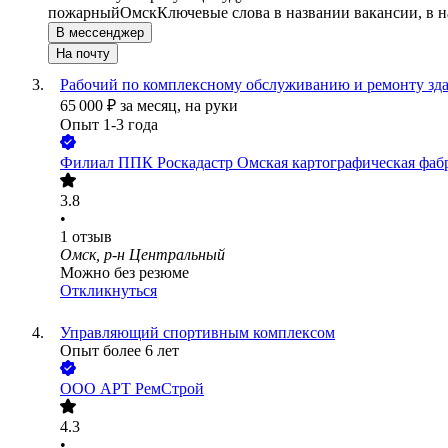
пожарный
Омск
Ключевые слова в названии вакансии, в 
В мессенджер
На почту
Рабочий по комплексному обслуживанию и ремонту зд
65 000
₽
за месяц,
на руки
Опыт 1-3 года
Филиал ППК Роскадастр Омская картографическая фаб
3.8
•
1
отзыв
Омск, р-н Центральный
Можно без резюме
Откликнуться
Управляющий спортивным комплексом
Опыт более 6 лет
ООО
АРТ РемСтрой
4.3
•