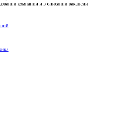
названии компании и в описании вакансии
аний
рика