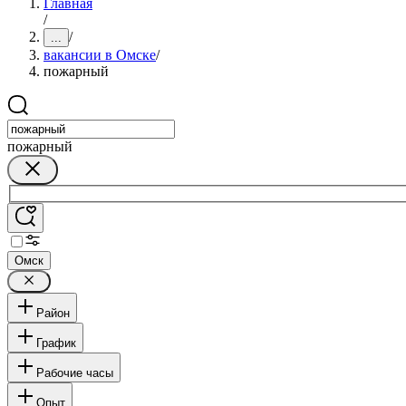
Главная
/
/
...
вакансии в Омске
/
пожарный
пожарный
Омск
Район
График
Рабочие часы
Опыт