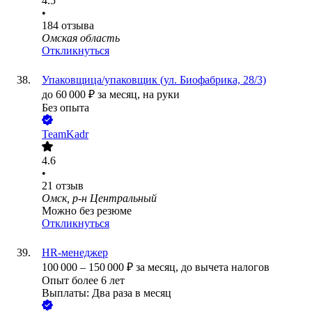
4.5
•
184
отзыва
Омская область
Откликнуться
Упаковщица/упаковщик (ул. Биофабрика, 28/3)
до
60 000
₽
за месяц,
на руки
Без опыта
TeamKadr
4.6
•
21
отзыв
Омск, р-н Центральный
Можно без резюме
Откликнуться
HR-менеджер
100 000
–
150 000
₽
за месяц,
до вычета налогов
Опыт более 6 лет
Выплаты: Два раза в месяц