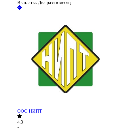
Выплаты: Два раза в месяц
ООО
НИПТ
4.3
•