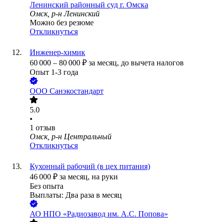
Ленинский районный суд г. Омска
Омск, р-н Ленинский
Можно без резюме
Откликнуться
Инженер-химик
60 000
–
80 000
₽
за месяц,
до вычета налогов
Опыт 1-3 года
ООО
Санэкостандарт
5.0
•
1
отзыв
Омск, р-н Центральный
Откликнуться
Кухонный рабочий (в цех питания)
46 000
₽
за месяц,
на руки
Без опыта
Выплаты: Два раза в месяц
АО
НПО «Радиозавод им. А.С. Попова»