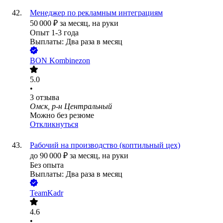
Менеджер по рекламным интеграциям
50 000
₽
за месяц,
на руки
Опыт 1-3 года
Выплаты: Два раза в месяц
BON Kombinezon
5.0
•
3
отзыва
Омск, р-н Центральный
Можно без резюме
Откликнуться
Рабочий на производство (коптильный цех)
до
90 000
₽
за месяц,
на руки
Без опыта
Выплаты: Два раза в месяц
TeamKadr
4.6
•