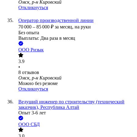
Омск, р-н Кировский
Откликнуться
Оператор производственной линии
70 000
–
85 000
₽
за месяц,
на руки
Без опыта
Выплаты: Два раза в месяц
ООО
Ризык
3.9
•
8
отзывов
Омск, р-н Кировский
Можно без резюме
Откликнуться
Ведущий инженер по строительству (технический
заказчик), Республика Алтай
Опыт 3-6 лет
ООО
СБД
3.0