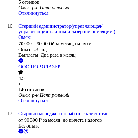
5
отзывов
Омск, р-н Центральный
Откликнуться
Старший администратор/управляющая/
управляющий клиникой лазерной эпиляции (г.
Омск)
70 000
–
90 000
₽
за месяц,
на руки
Опыт 1-3 года
Выплаты: Два раза в месяц
ООО
НОВОЛАЗЕР
4.5
•
146
отзывов
Омск, р-н Центральный
Откликнуться
Старший менеджер по работе с клиентами
от
90 300
₽
за месяц,
до вычета налогов
Без опыта