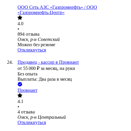
ООО
Сеть АЗС «Газпромнефть» / ООО
«Газпромнефть-Центр»
4.0
•
894
отзыва
Омск, р-н Советский
Можно без резюме
Откликнуться
Продавец - кассир в Провиант
от
55 000
₽
за месяц,
на руки
Без опыта
Выплаты: Два раза в месяц
Провиант
4.1
•
4
отзыва
Омск, р-н Центральный
Откликнуться