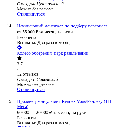
Омск, р-н Центральный
Можно без резюме
Откликнуться
Начинающий менеджер по подбору персонала
от
55 000
₽
за месяц,
на руки
Без опыта
Выплаты: Два раза в месяц
Колесо обозрения, парк развлечений
3.7
•
12
отзывов
Омск, р-н Советский
Можно без резюме
Откликнуться
Продавец-консультант Rendez-Vous/Рандеву (ТЦ
Мега)
60 000
–
120 000
₽
за месяц,
на руки
Без опыта
Выплаты: Два раза в месяц