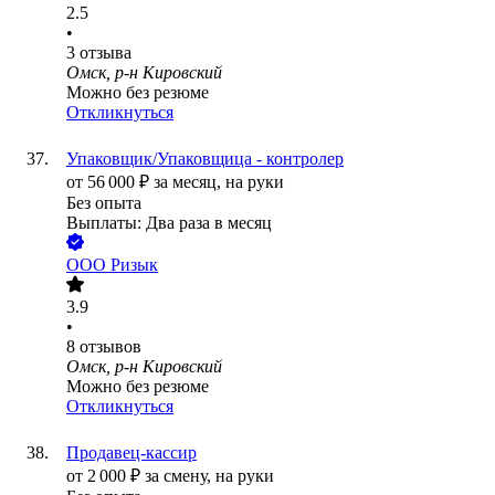
2.5
•
3
отзыва
Омск, р-н Кировский
Можно без резюме
Откликнуться
Упаковщик/Упаковщица - контролер
от
56 000
₽
за месяц,
на руки
Без опыта
Выплаты: Два раза в месяц
ООО
Ризык
3.9
•
8
отзывов
Омск, р-н Кировский
Можно без резюме
Откликнуться
Продавец-кассир
от
2 000
₽
за смену,
на руки