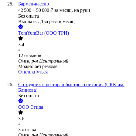
Бармен-кассир
42 500
–
50 000
₽
за месяц,
на руки
Без опыта
Выплаты: Два раза в месяц
TomYumBar (ООО ТРИ)
3.4
•
12
отзывов
Омск, р-н Центральный
Можно без резюме
Откликнуться
Сотрудник в ресторан быстрого питания (СКК им.
Блинова)
Без опыта
ООО
Эгида
3.6
•
3
отзыва
Омск, р-н Центральный