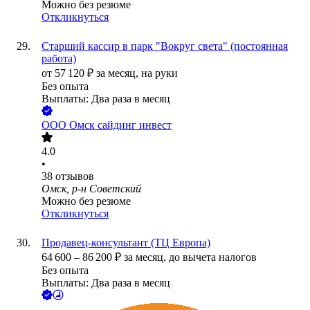
Можно без резюме
Откликнуться
Старший кассир в парк "Вокруг света" (постоянная
работа)
от
57 120
₽
за месяц,
на руки
Без опыта
Выплаты: Два раза в месяц
ООО
Омск сайдинг инвест
4.0
•
38
отзывов
Омск, р-н Советский
Можно без резюме
Откликнуться
Продавец-консультант (ТЦ Европа)
64 600
–
86 200
₽
за месяц,
до вычета налогов
Без опыта
Выплаты: Два раза в месяц